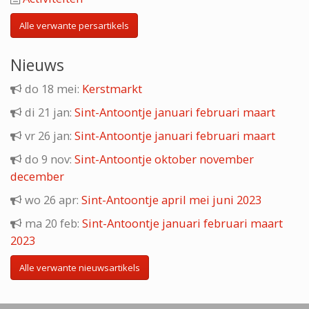
Zang
Alle verwante persartikels
13 aug.
Leefruimte afdeling 't Veldeke
14:00
Nieuws
Toon in Kalender
do 18 mei:
Kerstmarkt
di 21 jan:
Sint-Antoontje januari februari maart
Marktbezoek
17 aug.
vr 26 jan:
Sint-Antoontje januari februari maart
Buitenshuis
09:30
do 9 nov:
Sint-Antoontje oktober november
december
Toon in Kalender
wo 26 apr:
Sint-Antoontje april mei juni 2023
ma 20 feb:
Sint-Antoontje januari februari maart
Hobby
17 aug.
2023
Cafetaria
14:00
Alle verwante nieuwsartikels
Toon in Kalender