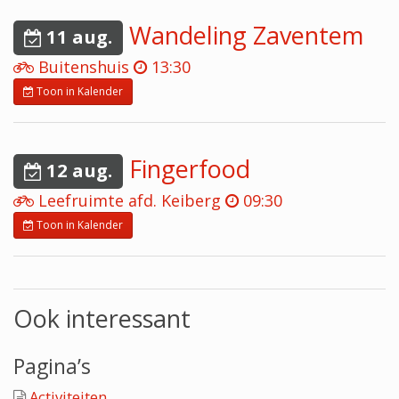
Wandeling Zaventem
11 aug.
Buitenshuis
13:30
Toon in Kalender
Fingerfood
12 aug.
Leefruimte afd. Keiberg
09:30
Toon in Kalender
Seizoensactiviteit
12 aug.
Ook interessant
Animatielokaal 't Veldeke
14:00
Toon in Kalender
Pagina’s
Activiteiten