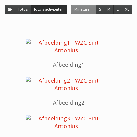
fotos
foto's activiteiten
Minaturen:
S
M
L
XL
Afbeelding1
Afbeelding2