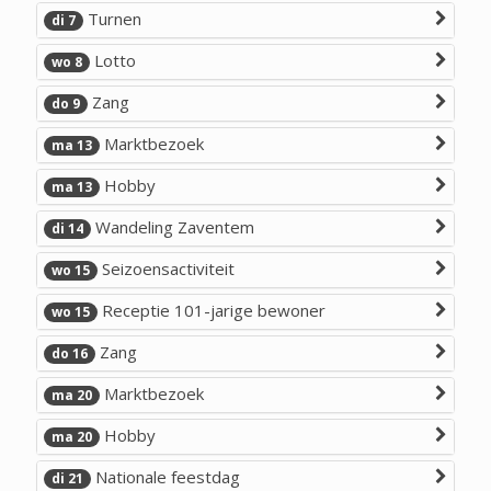
Turnen
di 7
Lotto
wo 8
Zang
do 9
Marktbezoek
ma 13
Hobby
ma 13
Wandeling Zaventem
di 14
Seizoensactiviteit
wo 15
Receptie 101-jarige bewoner
wo 15
Zang
do 16
Marktbezoek
ma 20
Hobby
ma 20
Nationale feestdag
di 21