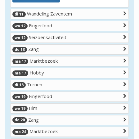
Wandeling Zaventem
di 11
Fingerfood
wo 12
Seizoensactiviteit
wo 12
Zang
do 13
Marktbezoek
ma 17
Hobby
ma 17
Turnen
di 18
Fingerfood
wo 19
Film
wo 19
Zang
do 20
Marktbezoek
ma 24