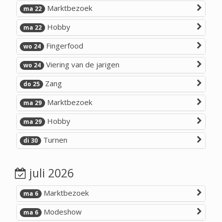
Marktbezoek
ma 22
Hobby
ma 22
Fingerfood
wo 24
Viering van de jarigen
wo 24
Zang
do 25
Marktbezoek
ma 29
Hobby
ma 29
Turnen
di 30
juli 2026
Marktbezoek
ma 6
Modeshow
ma 6