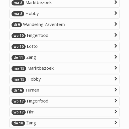
Marktbezoek
ma 8
Hobby
ma 8
Wandeling Zaventem
di 9
Fingerfood
wo 10
Lotto
wo 10
Zang
do 11
Marktbezoek
ma 15
Hobby
ma 15
Turnen
di 16
Fingerfood
wo 17
Film
wo 17
Zang
do 18