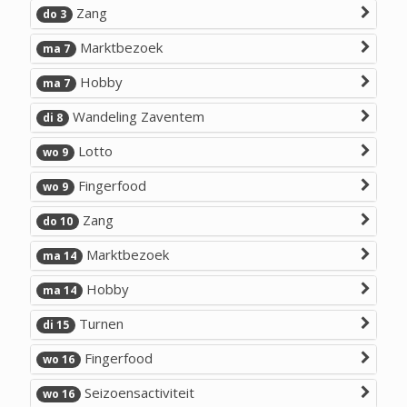
Zang
do 3
Marktbezoek
ma 7
Hobby
ma 7
Wandeling Zaventem
di 8
Lotto
wo 9
Fingerfood
wo 9
Zang
do 10
Marktbezoek
ma 14
Hobby
ma 14
Turnen
di 15
Fingerfood
wo 16
Seizoensactiviteit
wo 16