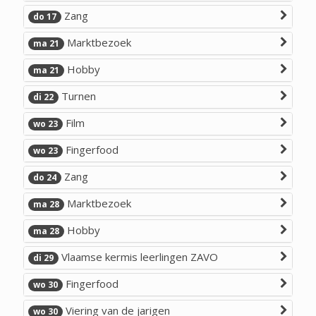
Zang
do 17
Marktbezoek
ma 21
Hobby
ma 21
Turnen
di 22
Film
wo 23
Fingerfood
wo 23
Zang
do 24
Marktbezoek
ma 28
Hobby
ma 28
Vlaamse kermis leerlingen ZAVO
di 29
Fingerfood
wo 30
Viering van de jarigen
wo 30