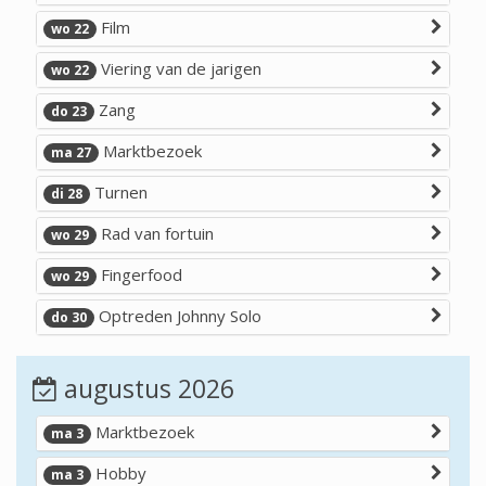
Film
wo 22
Viering van de jarigen
wo 22
Zang
do 23
Marktbezoek
ma 27
Turnen
di 28
Rad van fortuin
wo 29
Fingerfood
wo 29
Optreden Johnny Solo
do 30
augustus 2026
Marktbezoek
ma 3
Hobby
ma 3