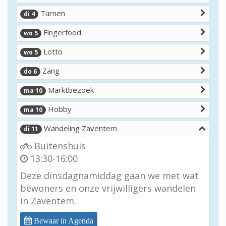
Turnen
di 4
Fingerfood
wo 5
Lotto
wo 5
Zang
do 6
Marktbezoek
ma 10
Hobby
ma 10
Wandeling Zaventem
di 11
Buitenshuis
13:30-16:00
Deze dinsdagnamiddag gaan we met wat
bewoners en onze vrijwilligers wandelen
in Zaventem.
Bewaar in Agenda