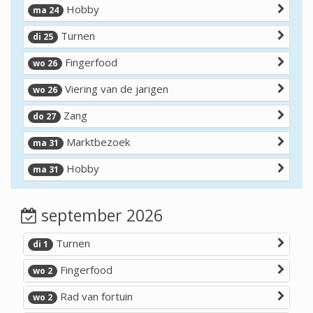
Hobby
ma 24
Turnen
di 25
Fingerfood
wo 26
Viering van de jarigen
wo 26
Zang
do 27
Marktbezoek
ma 31
Hobby
ma 31
september 2026
Turnen
di 1
Fingerfood
wo 2
Rad van fortuin
wo 2