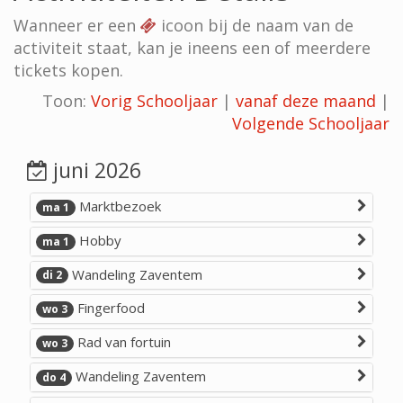
Wanneer er een
icoon bij de naam van de
activiteit staat, kan je ineens een of meerdere
tickets kopen.
Toon:
Vorig Schooljaar
|
vanaf deze maand
|
Volgende Schooljaar
juni 2026
Marktbezoek
ma 1
Hobby
ma 1
Wandeling Zaventem
di 2
Fingerfood
wo 3
Rad van fortuin
wo 3
Wandeling Zaventem
do 4