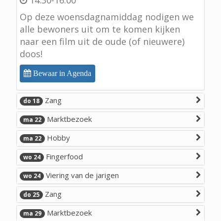
14:30-16:00
Op deze woensdagnamiddag nodigen we
alle bewoners uit om te komen kijken
naar een film uit de oude (of nieuwere)
doos!
Bewaar in Agenda
Zang
do 18
Marktbezoek
ma 22
Hobby
ma 22
Fingerfood
wo 24
Viering van de jarigen
wo 24
Zang
do 25
Marktbezoek
ma 29