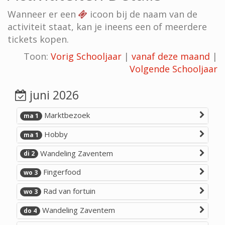
Wanneer er een
icoon bij de naam van de
activiteit staat, kan je ineens een of meerdere
tickets kopen.
Toon:
Vorig Schooljaar
|
vanaf deze maand
|
Volgende Schooljaar
juni 2026
Marktbezoek
ma 1
Hobby
ma 1
Wandeling Zaventem
di 2
Fingerfood
wo 3
Rad van fortuin
wo 3
Wandeling Zaventem
do 4