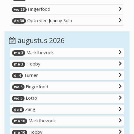
Fingerfood
wo 29
Optreden Johnny Solo
do 30
augustus 2026
Marktbezoek
ma 3
Hobby
ma 3
Turnen
di 4
Fingerfood
wo 5
Lotto
wo 5
Zang
do 6
Marktbezoek
ma 10
Hobby
ma 10