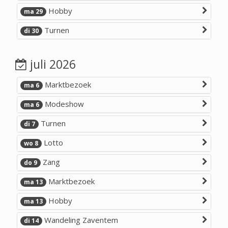
Hobby
ma 29
Turnen
di 30
juli 2026
Marktbezoek
ma 6
Modeshow
ma 6
Turnen
di 7
Lotto
wo 8
Zang
do 9
Marktbezoek
ma 13
Hobby
ma 13
Wandeling Zaventem
di 14