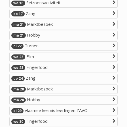
Seizoensactiviteit
wo 16
Zang
do 17
Marktbezoek
ma 21
Hobby
ma 21
Turnen
di 22
Film
wo 23
Fingerfood
wo 23
Zang
do 24
Marktbezoek
ma 28
Hobby
ma 28
Vlaamse kermis leerlingen ZAVO
di 29
Fingerfood
wo 30