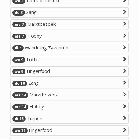
Rad van fortuin
wo 2
Zang
do 3
Marktbezoek
ma 7
Hobby
ma 7
Wandeling Zaventem
di 8
Lotto
wo 9
Fingerfood
wo 9
Zang
do 10
Marktbezoek
ma 14
Hobby
ma 14
Turnen
di 15
Fingerfood
wo 16