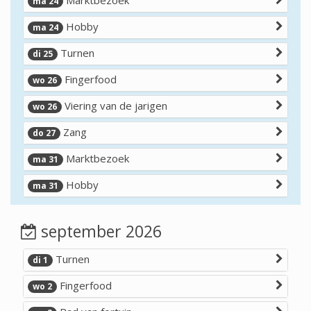
Marktbezoek
ma 24
Hobby
ma 24
Turnen
di 25
Fingerfood
wo 26
Viering van de jarigen
wo 26
Zang
do 27
Marktbezoek
ma 31
Hobby
ma 31
september 2026
Turnen
di 1
Fingerfood
wo 2