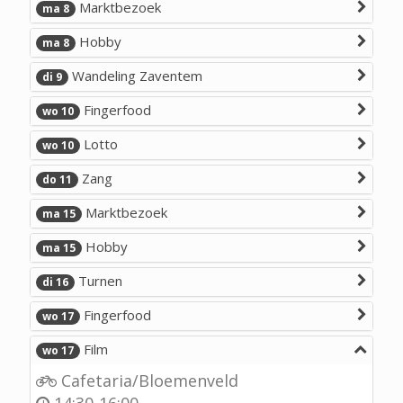
Marktbezoek
ma 8
Hobby
ma 8
Wandeling Zaventem
di 9
Fingerfood
wo 10
Lotto
wo 10
Zang
do 11
Marktbezoek
ma 15
Hobby
ma 15
Turnen
di 16
Fingerfood
wo 17
Film
wo 17
Cafetaria/Bloemenveld