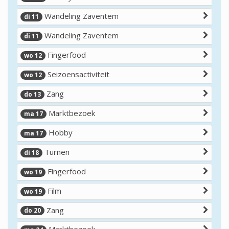
Wandeling Zaventem
di 11
Wandeling Zaventem
di 11
Fingerfood
wo 12
Seizoensactiviteit
wo 12
Zang
do 13
Marktbezoek
ma 17
Hobby
ma 17
Turnen
di 18
Fingerfood
wo 19
Film
wo 19
Zang
do 20