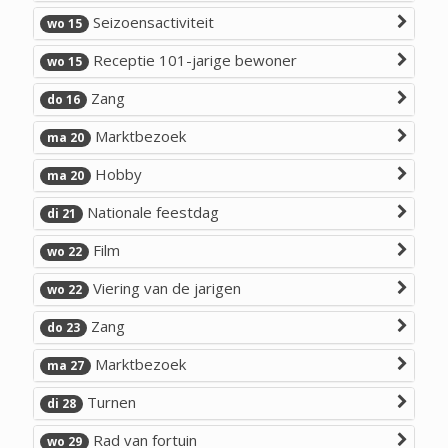
Seizoensactiviteit
wo 15
Receptie 101-jarige bewoner
wo 15
Zang
do 16
Marktbezoek
ma 20
Hobby
ma 20
Nationale feestdag
di 21
Film
wo 22
Viering van de jarigen
wo 22
Zang
do 23
Marktbezoek
ma 27
Turnen
di 28
Rad van fortuin
wo 29