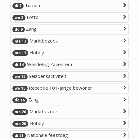
Turnen
di 7
Lotto
wo 8
Zang
do 9
Marktbezoek
ma 13
Hobby
ma 13
Wandeling Zaventem
di 14
Seizoensactiviteit
wo 15
Receptie 101-jarige bewoner
wo 15
Zang
do 16
Marktbezoek
ma 20
Hobby
ma 20
Nationale feestdag
di 21