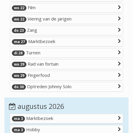
Film
wo 22
Viering van de jarigen
wo 22
Zang
do 23
Marktbezoek
ma 27
Turnen
di 28
Rad van fortuin
wo 29
Fingerfood
wo 29
Optreden Johnny Solo
do 30
augustus 2026
Marktbezoek
ma 3
Hobby
ma 3