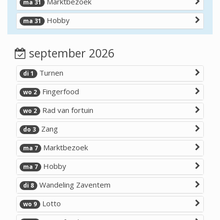
Marktbezoek
ma 31
Hobby
ma 31
september 2026
Turnen
di 1
Fingerfood
wo 2
Rad van fortuin
wo 2
Zang
do 3
Marktbezoek
ma 7
Hobby
ma 7
Wandeling Zaventem
di 8
Lotto
wo 9