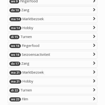
Fingerfood
wo 9
Zang
do 10
Marktbezoek
ma 14
Hobby
ma 14
Turnen
di 15
Fingerfood
wo 16
Seizoensactiviteit
wo 16
Zang
do 17
Marktbezoek
ma 21
Hobby
ma 21
Turnen
di 22
Film
wo 23