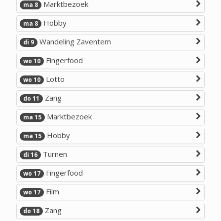
Marktbezoek
ma 8
Hobby
ma 8
Wandeling Zaventem
di 9
Fingerfood
wo 10
Lotto
wo 10
Zang
do 11
Marktbezoek
ma 15
Hobby
ma 15
Turnen
di 16
Fingerfood
wo 17
Film
wo 17
Zang
do 18