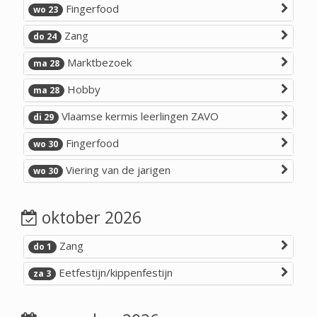
Fingerfood
wo 23
Zang
do 24
Marktbezoek
ma 28
Hobby
ma 28
Vlaamse kermis leerlingen ZAVO
di 29
Fingerfood
wo 30
Viering van de jarigen
wo 30
oktober 2026
Zang
do 1
Eetfestijn/kippenfestijn
za 3