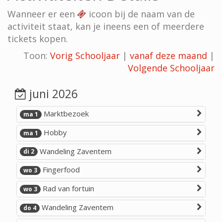
Wanneer er een
icoon bij de naam van de
activiteit staat, kan je ineens een of meerdere
tickets kopen.
Toon:
Vorig Schooljaar
|
vanaf deze maand
|
Volgende Schooljaar
juni 2026
Marktbezoek
ma 1
Hobby
ma 1
Wandeling Zaventem
di 2
Fingerfood
wo 3
Rad van fortuin
wo 3
Wandeling Zaventem
do 4