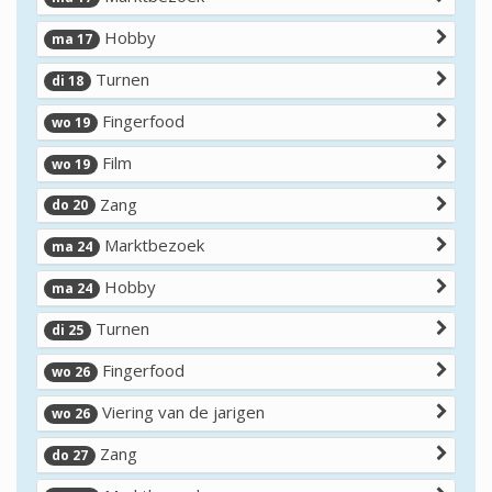
Hobby
ma 17
Turnen
di 18
Fingerfood
wo 19
Film
wo 19
Zang
do 20
Marktbezoek
ma 24
Hobby
ma 24
Turnen
di 25
Fingerfood
wo 26
Viering van de jarigen
wo 26
Zang
do 27