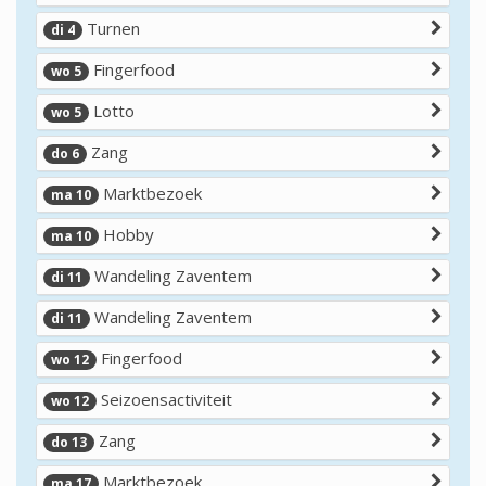
Turnen
di 4
Fingerfood
wo 5
Lotto
wo 5
Zang
do 6
Marktbezoek
ma 10
Hobby
ma 10
Wandeling Zaventem
di 11
Wandeling Zaventem
di 11
Fingerfood
wo 12
Seizoensactiviteit
wo 12
Zang
do 13
Marktbezoek
ma 17