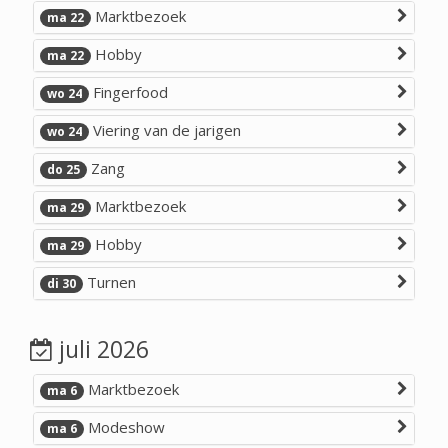
Marktbezoek
ma 22
Hobby
ma 22
Fingerfood
wo 24
Viering van de jarigen
wo 24
Zang
do 25
Marktbezoek
ma 29
Hobby
ma 29
Turnen
di 30
juli 2026
Marktbezoek
ma 6
Modeshow
ma 6