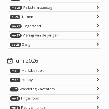
Pinkstermaandag
ma 25
Turnen
di 26
Fingerfood
wo 27
Viering van de jarigen
wo 27
Zang
do 28
juni 2026
Marktbezoek
ma 1
Hobby
ma 1
Wandeling Zaventem
di 2
Fingerfood
wo 3
Rad van fortuin
wo 3