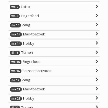
Lotto
wo 9
Fingerfood
wo 9
Zang
do 10
Marktbezoek
ma 14
Hobby
ma 14
Turnen
di 15
Fingerfood
wo 16
Seizoensactiviteit
wo 16
Zang
do 17
Marktbezoek
ma 21
Hobby
ma 21
Turnen
di 22