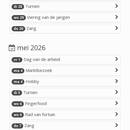
Turnen
di 28
Viering van de jarigen
wo 29
Zang
do 30
mei 2026
Dag van de arbeid
vr 1
Marktbezoek
ma 4
Hobby
ma 4
Turnen
di 5
Fingerfood
wo 6
Rad van fortuin
wo 6
Zang
do 7