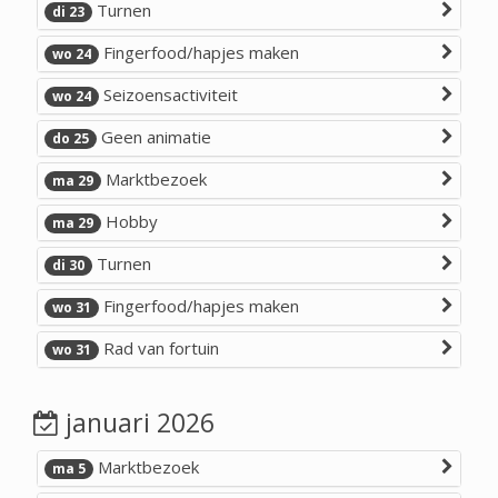
Turnen
di 23
Fingerfood/hapjes maken
wo 24
Seizoensactiviteit
wo 24
Geen animatie
do 25
Marktbezoek
ma 29
Hobby
ma 29
Turnen
di 30
Fingerfood/hapjes maken
wo 31
Rad van fortuin
wo 31
januari 2026
Marktbezoek
ma 5