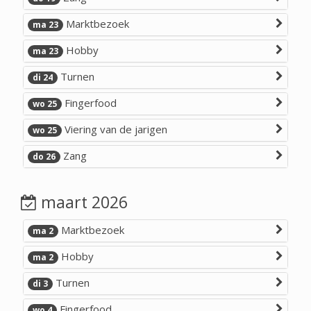
Marktbezoek
ma 23
Hobby
ma 23
Turnen
di 24
Fingerfood
wo 25
Viering van de jarigen
wo 25
Zang
do 26
maart 2026
Marktbezoek
ma 2
Hobby
ma 2
Turnen
di 3
Fingerfood
wo 4