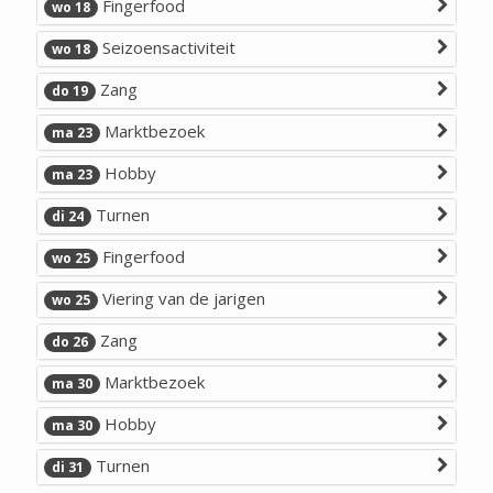
Fingerfood
wo 18
Seizoensactiviteit
wo 18
Zang
do 19
Marktbezoek
ma 23
Hobby
ma 23
Turnen
di 24
Fingerfood
wo 25
Viering van de jarigen
wo 25
Zang
do 26
Marktbezoek
ma 30
Hobby
ma 30
Turnen
di 31