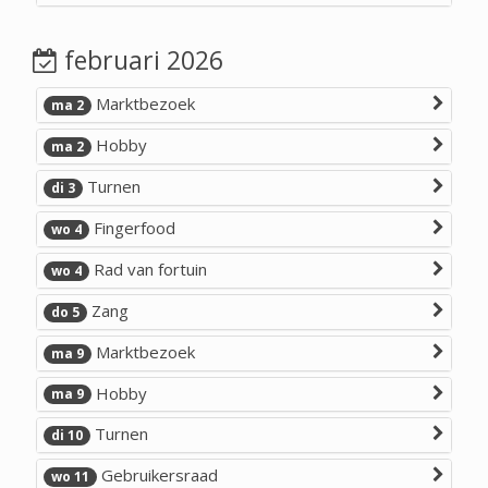
februari 2026
Marktbezoek
ma 2
Hobby
ma 2
Turnen
di 3
Fingerfood
wo 4
Rad van fortuin
wo 4
Zang
do 5
Marktbezoek
ma 9
Hobby
ma 9
Turnen
di 10
Gebruikersraad
wo 11