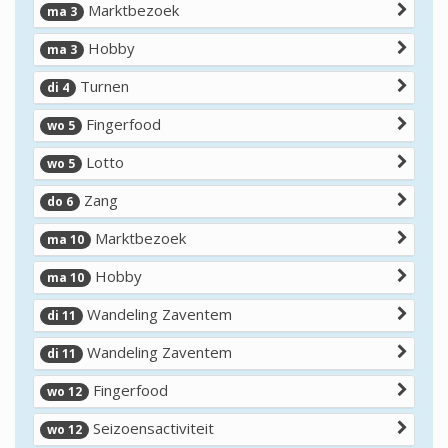
Marktbezoek
ma 3
Hobby
ma 3
Turnen
di 4
Fingerfood
wo 5
Lotto
wo 5
Zang
do 6
Marktbezoek
ma 10
Hobby
ma 10
Wandeling Zaventem
di 11
Wandeling Zaventem
di 11
Fingerfood
wo 12
Seizoensactiviteit
wo 12