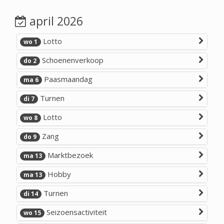
april 2026
Lotto
wo 1
Schoenenverkoop
do 2
Paasmaandag
ma 6
Turnen
di 7
Lotto
wo 8
Zang
do 9
Marktbezoek
ma 13
Hobby
ma 13
Turnen
di 14
Seizoensactiviteit
wo 15