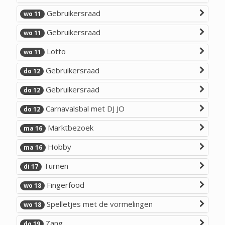
Gebruikersraad
wo 11
Gebruikersraad
wo 11
Lotto
wo 11
Gebruikersraad
do 12
Gebruikersraad
do 12
Carnavalsbal met DJ JO
do 12
Marktbezoek
ma 16
Hobby
ma 16
Turnen
di 17
Fingerfood
wo 18
Spelletjes met de vormelingen
wo 18
Zang
do 19