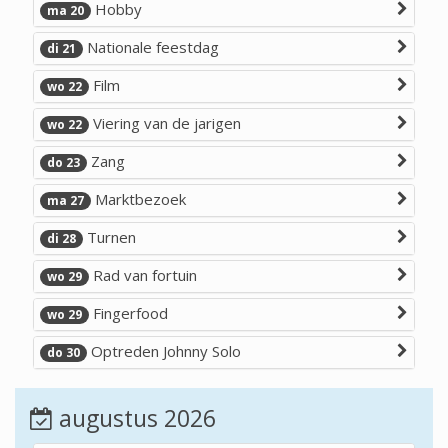
Hobby
ma 20
Nationale feestdag
di 21
Film
wo 22
Viering van de jarigen
wo 22
Zang
do 23
Marktbezoek
ma 27
Turnen
di 28
Rad van fortuin
wo 29
Fingerfood
wo 29
Optreden Johnny Solo
do 30
augustus 2026