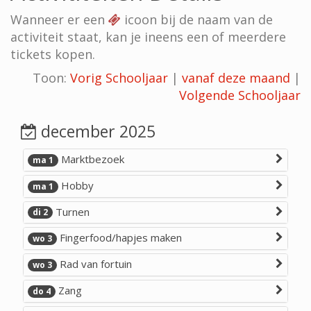
Wanneer er een
icoon bij de naam van de
activiteit staat, kan je ineens een of meerdere
tickets kopen.
Toon:
Vorig Schooljaar
|
vanaf deze maand
|
Volgende Schooljaar
december 2025
Marktbezoek
ma 1
Hobby
ma 1
Turnen
di 2
Fingerfood/hapjes maken
wo 3
Rad van fortuin
wo 3
Zang
do 4