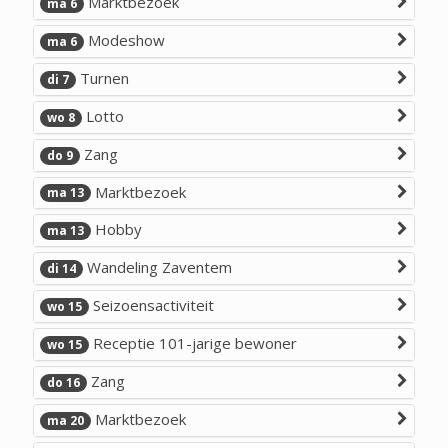
Marktbezoek
ma 6
Modeshow
ma 6
Turnen
di 7
Lotto
wo 8
Zang
do 9
Marktbezoek
ma 13
Hobby
ma 13
Wandeling Zaventem
di 14
Seizoensactiviteit
wo 15
Receptie 101-jarige bewoner
wo 15
Zang
do 16
Marktbezoek
ma 20