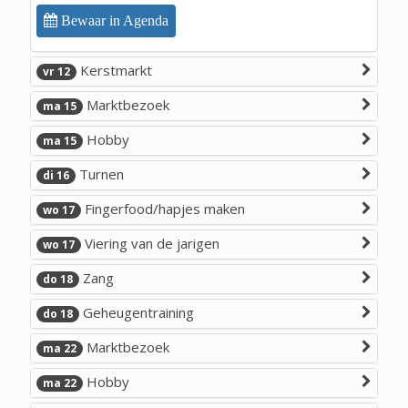
Bewaar in Agenda
Kerstmarkt
vr 12
Marktbezoek
ma 15
Hobby
ma 15
Turnen
di 16
Fingerfood/hapjes maken
wo 17
Viering van de jarigen
wo 17
Zang
do 18
Geheugentraining
do 18
Marktbezoek
ma 22
Hobby
ma 22