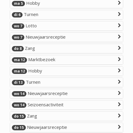
Hobby
ma 5
Turnen
di 6
Lotto
wo 7
Nieuwjaarsreceptie
wo 7
Zang
do 8
Marktbezoek
ma 12
Hobby
ma 12
Turnen
di 13
Nieuwjaarsreceptie
wo 14
Seizoensactiviteit
wo 14
Zang
do 15
Nieuwjaarsreceptie
do 15