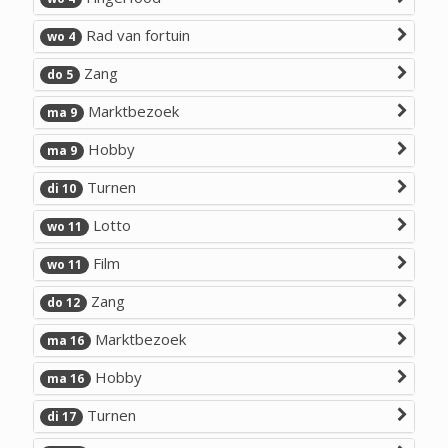
Rad van fortuin
wo 4
Zang
do 5
Marktbezoek
ma 9
Hobby
ma 9
Turnen
di 10
Lotto
wo 11
Film
wo 11
Zang
do 12
Marktbezoek
ma 16
Hobby
ma 16
Turnen
di 17