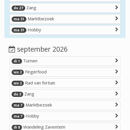
Zang
do 27
Marktbezoek
ma 31
Hobby
ma 31
september 2026
Turnen
di 1
Fingerfood
wo 2
Rad van fortuin
wo 2
Zang
do 3
Marktbezoek
ma 7
Hobby
ma 7
Wandeling Zaventem
di 8