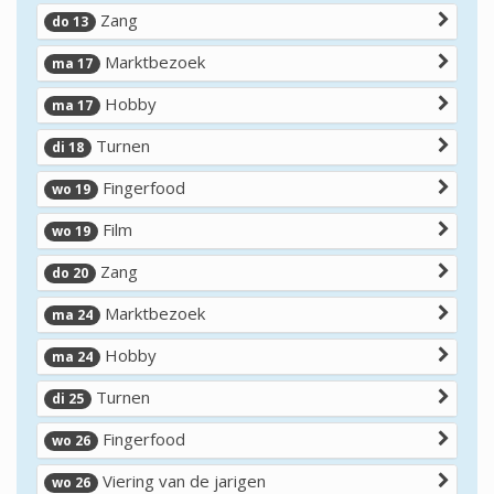
Zang
do 13
Marktbezoek
ma 17
Hobby
ma 17
Turnen
di 18
Fingerfood
wo 19
Film
wo 19
Zang
do 20
Marktbezoek
ma 24
Hobby
ma 24
Turnen
di 25
Fingerfood
wo 26
Viering van de jarigen
wo 26