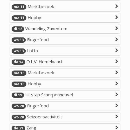
Marktbezoek
ma 11
Hobby
ma 11
Wandeling Zaventem
di 12
Fingerfood
wo 13
Lotto
wo 13
O.L.V. Hemelvaart
do 14
Marktbezoek
ma 18
Hobby
ma 18
Uitstap Scherpenheuvel
di 19
Fingerfood
wo 20
Seizoensactiviteit
wo 20
Zang
do 21