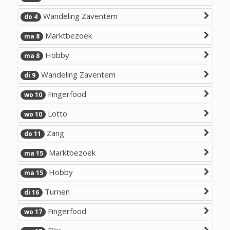
Wandeling Zaventem
do 4
Marktbezoek
ma 8
Hobby
ma 8
Wandeling Zaventem
di 9
Fingerfood
wo 10
Lotto
wo 10
Zang
do 11
Marktbezoek
ma 15
Hobby
ma 15
Turnen
di 16
Fingerfood
wo 17