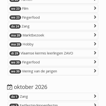
Film
wo 23
Fingerfood
wo 23
Zang
do 24
Marktbezoek
ma 28
Hobby
ma 28
Vlaamse kermis leerlingen ZAVO
di 29
Fingerfood
wo 30
Viering van de jarigen
wo 30
oktober 2026
Zang
do 1
Eetfestijn/kippenfestijn
za 3