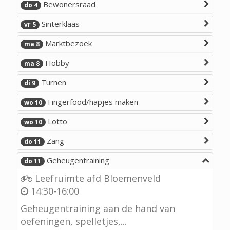
Bewonersraad
do 4
Sinterklaas
vr 5
Marktbezoek
ma 8
Hobby
ma 8
Turnen
di 9
Fingerfood/hapjes maken
wo 10
Lotto
wo 10
Zang
do 11
Geheugentraining
do 11
Leefruimte afd Bloemenveld
14:30-16:00
Geheugentraining aan de hand van
oefeningen, spelletjes,...