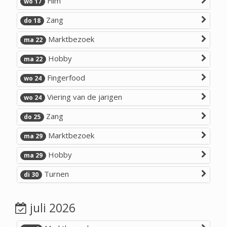
Film
wo 17
Zang
do 18
Marktbezoek
ma 22
Hobby
ma 22
Fingerfood
wo 24
Viering van de jarigen
wo 24
Zang
do 25
Marktbezoek
ma 29
Hobby
ma 29
Turnen
di 30
juli 2026