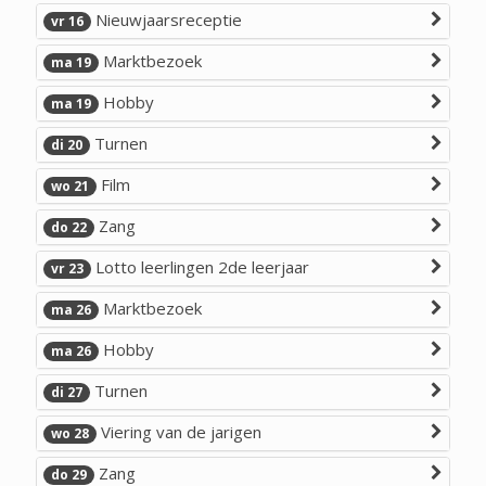
Nieuwjaarsreceptie
vr 16
Marktbezoek
ma 19
Hobby
ma 19
Turnen
di 20
Film
wo 21
Zang
do 22
Lotto leerlingen 2de leerjaar
vr 23
Marktbezoek
ma 26
Hobby
ma 26
Turnen
di 27
Viering van de jarigen
wo 28
Zang
do 29