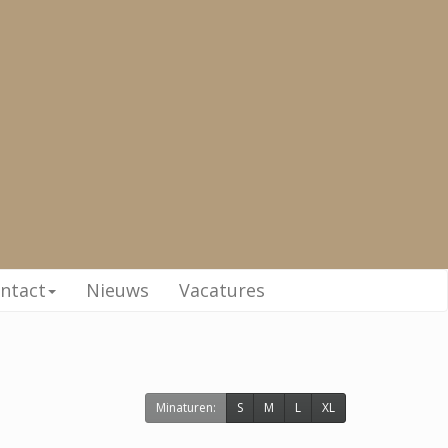
ntact
Nieuws
Vacatures
Minaturen:
S
M
L
XL