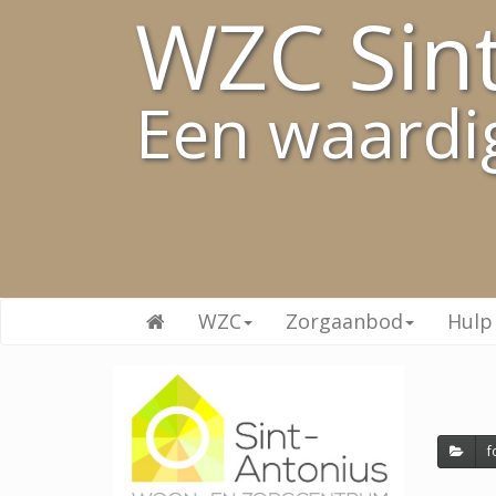
WZC Sin
Een waardi
WZC
Zorgaanbod
Hulp
f