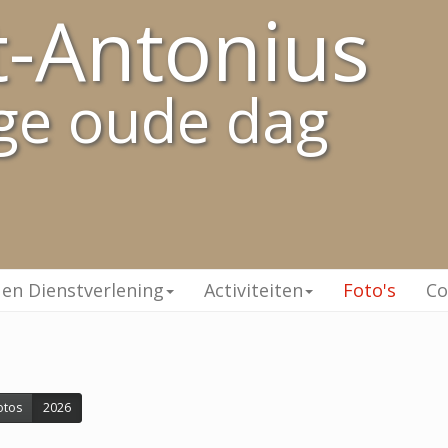
t-Antonius
ge oude dag
 en Dienstverlening
Activiteiten
Foto's
Co
otos
2026